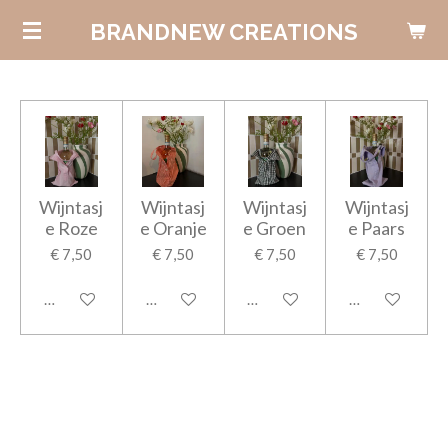
Ga
BRANDNEW CREATIONS
direct
naar
de
hoofdinhoud
Wijntasj
Wijntasj
Wijntasj
Wijntasj
e Roze
e Oranje
e Groen
e Paars
€ 7,50
€ 7,50
€ 7,50
€ 7,50
In winkelwagen
In winkelwagen
In winkelwagen
In winkelwage