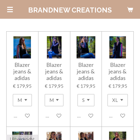
Ga
BRANDNEW CREATIONS
direct
naar
de
hoofdinhoud
Blazer
Blazer
Blazer
Blazer
jeans &
jeans &
jeans &
jeans &
adidas
adidas
adidas
adidas
€ 179,95
€ 179,95
€ 179,95
€ 179,95
In winkelwagen
In winkelwagen
In winkelwagen
In winkelwage
Uitverkocht