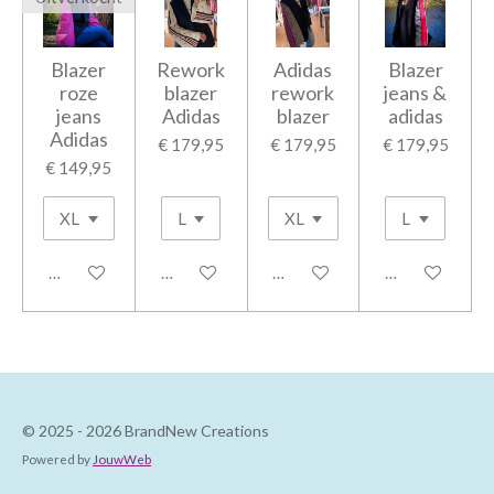
Blazer
Rework
Adidas
Blazer
roze
blazer
rework
jeans &
jeans
Adidas
blazer
adidas
Adidas
€ 179,95
€ 179,95
€ 179,95
€ 149,95
Houd mij op de hoogte
In winkelwagen
In winkelwagen
In winkelwage
© 2025 - 2026 BrandNew Creations
Powered by
JouwWeb