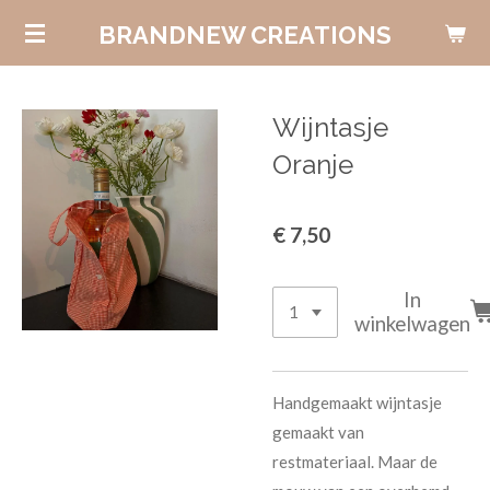
Ga
BRANDNEW CREATIONS
direct
naar
de
Wijntasje
hoofdinhoud
Oranje
€ 7,50
In
winkelwagen
Handgemaakt wijntasje
gemaakt van
restmateriaal. Maar de