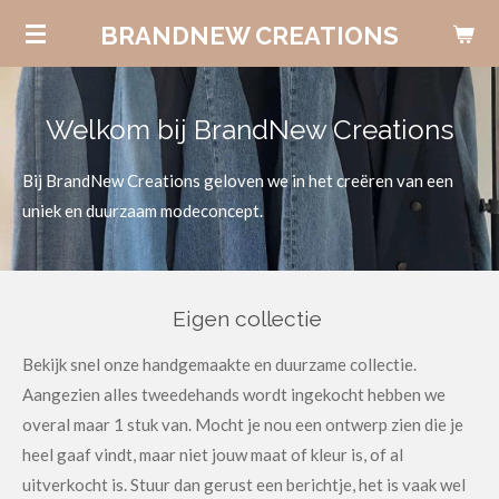
Ga
BRANDNEW CREATIONS
direct
naar
de
Welkom bij BrandNew Creations
hoofdinhoud
Bij BrandNew Creations geloven we in het creëren van een
uniek en duurzaam modeconcept.
Eigen collectie
Bekijk snel onze handgemaakte en duurzame collectie.
Aangezien alles tweedehands wordt ingekocht hebben we
overal maar 1 stuk van. Mocht je nou een ontwerp zien die je
heel gaaf vindt, maar niet jouw maat of kleur is, of al
uitverkocht is. Stuur dan gerust een berichtje, het is vaak wel