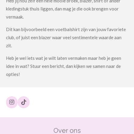
Heb jij nou zelf een hele mooie broek, blazer, shirt of ander
kledingstuk thuis liggen, dan mag je die ook brengen voor
vermaak.
Dit kan bijvoorbeeld een voetbalshirt zijn van jouw favoriete
club, of juist een blazer waar veel sentimentele waarde aan
zit.
Heb je wel iets wat je wilt laten vermaken maar heb je geen
idee in wat? Stuur een bericht, dan kijken we samen naar de
opties!
I
T
n
i
s
k
t
T
a
o
Over ons
g
k