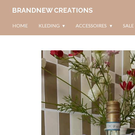
Ga
BRANDNEW CREATIONS
direct
naar
HOME
KLEDING
ACCESSOIRES
SALE
de
hoofdinhoud