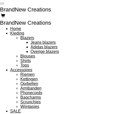
Ga
BrandNew Creations
direct
naar
de
BrandNew Creations
hoofdinhoud
Home
Kleding
Blazers
Jeans blazers
Adidas blazers
Overige blazers
Blouses
Shirts
Tops
Accessoires
Riemen
Kettingen
Oorbellen
Armbanden
Phonecords
Bagcharms
Scrunchies
Wijntasjes
SALE