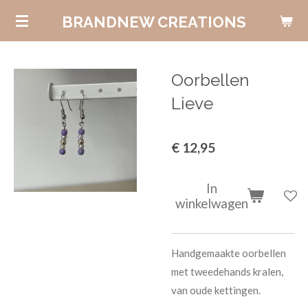
Ga
BRANDNEW CREATIONS
direct
naar
de
Oorbellen
hoofdinhoud
Lieve
€ 12,95
In
winkelwagen
Handgemaakte oorbellen
met tweedehands kralen,
van oude kettingen.