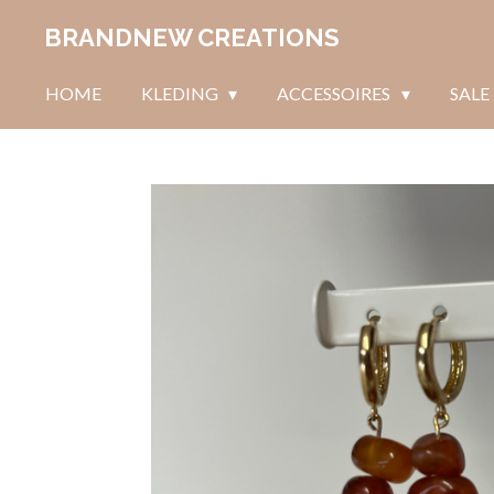
Ga
BRANDNEW CREATIONS
direct
naar
HOME
KLEDING
ACCESSOIRES
SALE
de
hoofdinhoud