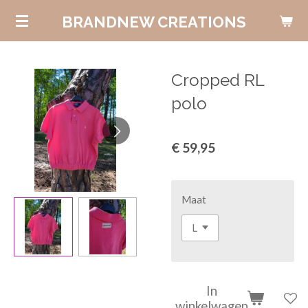
Ga
BRANDNEW CREATIONS
direct
naar
de
Cropped RL
hoofdinhoud
polo
€ 59,95
Maat
In
winkelwagen