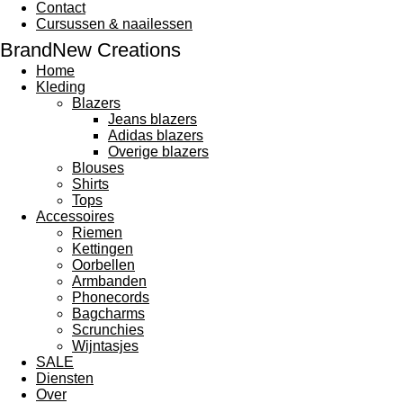
Contact
Cursussen & naailessen
BrandNew Creations
Home
Kleding
Blazers
Jeans blazers
Adidas blazers
Overige blazers
Blouses
Shirts
Tops
Accessoires
Riemen
Kettingen
Oorbellen
Armbanden
Phonecords
Bagcharms
Scrunchies
Wijntasjes
SALE
Diensten
Over