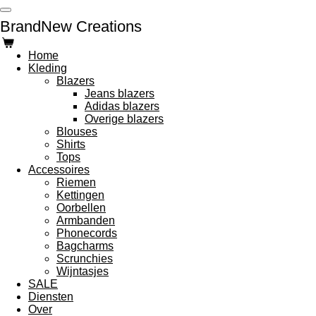
Ga
BrandNew Creations
direct
naar
de
Home
hoofdinhoud
Kleding
Blazers
Jeans blazers
Adidas blazers
Overige blazers
Blouses
Shirts
Tops
Accessoires
Riemen
Kettingen
Oorbellen
Armbanden
Phonecords
Bagcharms
Scrunchies
Wijntasjes
SALE
Diensten
Over