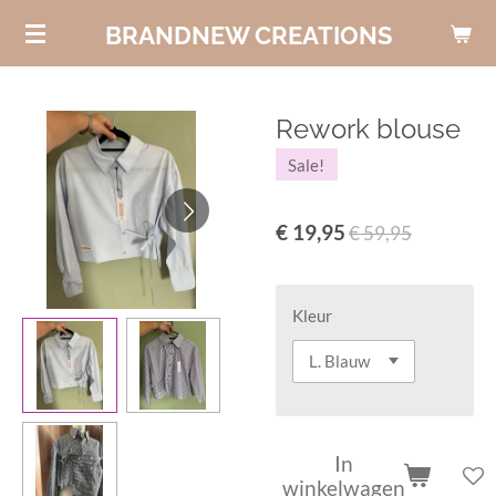
Ga
BRANDNEW CREATIONS
direct
naar
de
Rework blouse
hoofdinhoud
Sale!
€ 19,95
€ 59,95
Kleur
In
winkelwagen